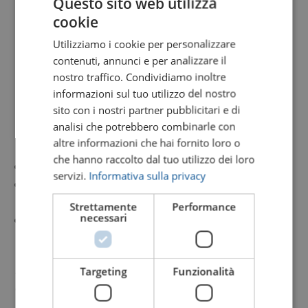
Questo sito web utilizza
destinazione del proprio caro.
cookie
Utilizziamo i cookie per personalizzare
Il Comune di Spinea dispone di un impianto
contenuti, annunci e per analizzare il
di cremazione che accoglie le salme dei
nostro traffico. Condividiamo inoltre
defunti residenti e non.
informazioni sul tuo utilizzo del nostro
sito con i nostri partner pubblicitari e di
Le urne contenenti le ceneri possono poi
analisi che potrebbero combinarle con
essere custodite:
altre informazioni che hai fornito loro o
che hanno raccolto dal tuo utilizzo dei loro
in cimitero
servizi.
Informativa sulla privacy
presso l’abitazione della persona
affidataria
Strettamente
Performance
necessari
disperse:in zone cimiteriali adibite a tale
scopo o in natura
Anche in questo potete fare pieno
Targeting
Funzionalità
affidamento sull’Impresa Funebre Zara.