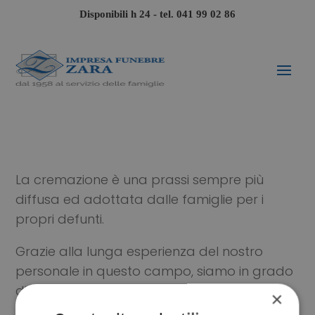
Disponibili h 24 - tel.
041 99 02 86
La cremazione è una prassi sempre più
diffusa ed adottata dalle famiglie per i
propri defunti.
Grazie alla lunga esperienza del nostro
personale in questo campo, siamo in grado
di togliere qualsiasi dubbio a riguardo, al
×
fine di poter scegliere più serenamente la