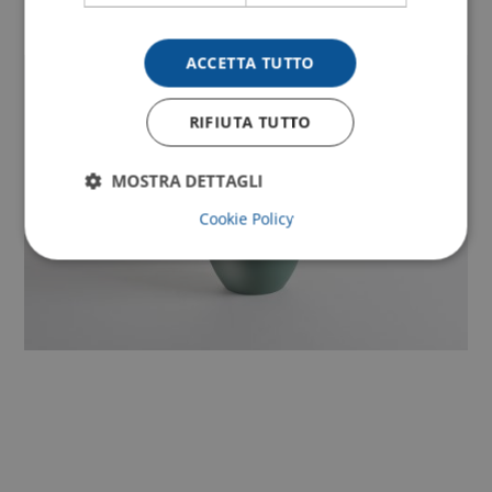
ACCETTA TUTTO
RIFIUTA TUTTO
MOSTRA DETTAGLI
Cookie Policy
Strettamente necessari
Performance
Targeting
Funzionalità
I cookie strettamente necessari consentono le
funzionalità principali del sito web come l'accesso
dell'utente e la gestione dell'account. Il sito web non
può essere utilizzato correttamente senza i cookie
strettamente necessari.
Fornitore
/
Nome
Scadenza
Descrizione
Dominio