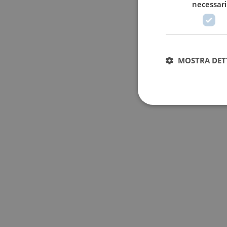
necessari
MOSTRA DET
I cookie strettamente
dell'account. Il sito
F
Nome
D
_GRECAPTCHA
G
w
Nome