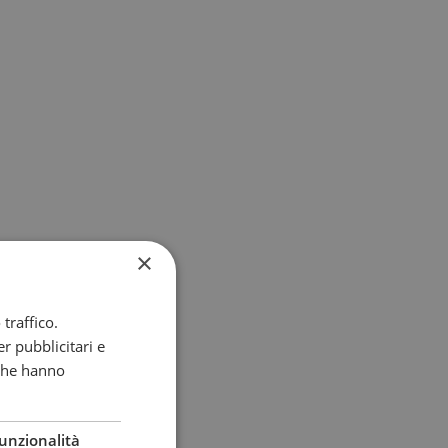
×
traffico.
r pubblicitari e
 che hanno
unzionalità