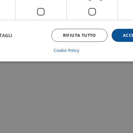
TAGLI
RIFIUTA TUTTO
ACC
Cookie Policy
Strettamente necessari
Performance
Targeting
Funzionalità
 necessari consentono le funzionalità principali del sito web come l'accesso dell'utente 
 web non può essere utilizzato correttamente senza i cookie strettamente necessari.
ornitore
/
Scadenza
Descrizione
ominio
6 mesi
Google reCAPTCHA imposta un cookie necessario (_G
oogle LLC
viene eseguito allo scopo di fornire la sua analisi dei risc
ww.google.com
Fornitore
/
Dominio
Scadenza
Descrizione