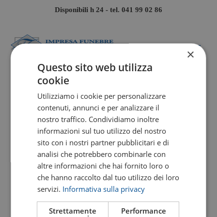
Disponibili h 24 - tel.
041 99 02 86
L’Impresa Funebre Zara organizza servizi
×
funebri a Spinea e zone limitrofe dal 1958.
Questo sito web utilizza
Sempre gestita dalla stessa famiglia,
cookie
l’agenzia di onoranze funebri è attenta,
Utilizziamo i cookie per personalizzare
rispettosa e offre conforto, oltre che un
contenuti, annunci e per analizzare il
servizio completo, alle persone che le si
nostro traffico. Condividiamo inoltre
rivolgono per organizzare i funerali dei propri
informazioni sul tuo utilizzo del nostro
sito con i nostri partner pubblicitari e di
cari.
analisi che potrebbero combinarle con
altre informazioni che hai fornito loro o
che hanno raccolto dal tuo utilizzo dei loro
servizi.
Informativa sulla privacy
Strettamente
Performance