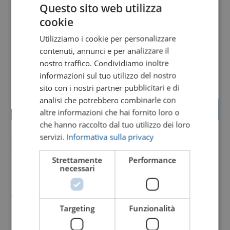
Questo sito web utilizza
cookie
Utilizziamo i cookie per personalizzare
contenuti, annunci e per analizzare il
nostro traffico. Condividiamo inoltre
informazioni sul tuo utilizzo del nostro
sito con i nostri partner pubblicitari e di
analisi che potrebbero combinarle con
Invia un messaggio di cordoglio
altre informazioni che hai fornito loro o
che hanno raccolto dal tuo utilizzo dei loro
servizi.
Informativa sulla privacy
Il 4 Luglio
è mancata all’affetto dei suoi cari
Strettamente
Performance
necessari
Nadia Bertini
ved. Favaretto
Targeting
Funzionalità
di anni 72