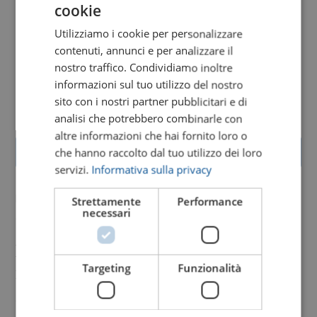
cookie
Utilizziamo i cookie per personalizzare
contenuti, annunci e per analizzare il
nostro traffico. Condividiamo inoltre
informazioni sul tuo utilizzo del nostro
sito con i nostri partner pubblicitari e di
analisi che potrebbero combinarle con
altre informazioni che hai fornito loro o
Invia un messaggio di cordoglio
che hanno raccolto dal tuo utilizzo dei loro
servizi.
Informativa sulla privacy
Il 7 Luglio
Strettamente
Performance
necessari
è mancata all’affetto dei suoi cari
Elsa Sbrogiò
Targeting
Funzionalità
in Deppieri
di anni 84