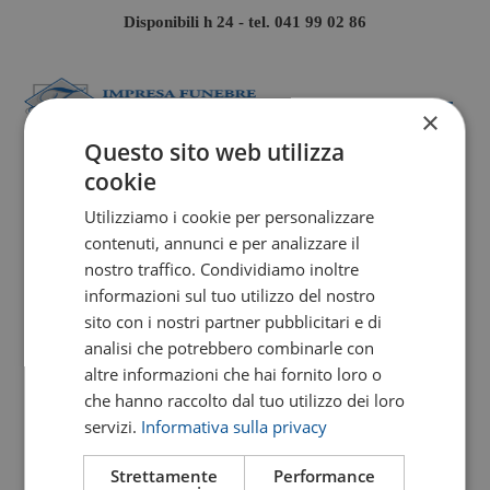
Disponibili h 24 - tel.
041 99 02 86
In attività dal 1958 e gestita sempre dalla
×
stessa famiglia, l’Impresa Funebre Zara offre
Questo sito web utilizza
ogni tipologia di servizio si renda necessario
cookie
durante l’organizzazione di un funerale. Dalla
Utilizziamo i cookie per personalizzare
vendita del cofano al disbrigo delle pratiche
contenuti, annunci e per analizzare il
funebri, i nostri incaricati sapranno
nostro traffico. Condividiamo inoltre
assistervi con rispetto e professionalità,
informazioni sul tuo utilizzo del nostro
sito con i nostri partner pubblicitari e di
sollevandovi da ogni incombenza e
analisi che potrebbero combinarle con
confortandovi nel momento del dolore.
altre informazioni che hai fornito loro o
che hanno raccolto dal tuo utilizzo dei loro
servizi.
Informativa sulla privacy
Strettamente
Performance